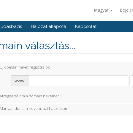
Magyar
Bejele
Tudásbázis
Hálózat állapota
Kapcsolat
ain választás...
Új domain nevet regisztrálok
www.
Átregisztrálom a domain nevemet
Már van domain nevem, azt használom