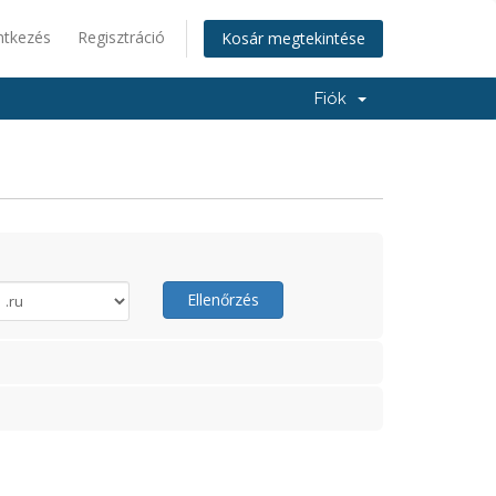
ntkezés
Regisztráció
Kosár megtekintése
Fiók
Ellenőrzés