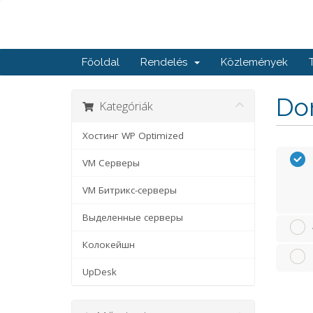
Főoldal
Rendelés
Közlemények
Dom
Kategóriák
Хостинг WP Optimized
VM Серверы
VM Битрикс-серверы
Выделенные серверы
Колокейшн
UpDesk