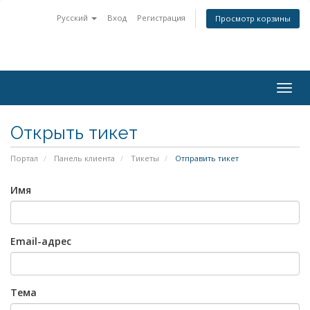
Русский
Вход
Регистрация
Просмотр корзины
Togg
navig
Открыть тикет
Портал
Панель клиента
Тикеты
Отправить тикет
Имя
Email-адрес
Тема