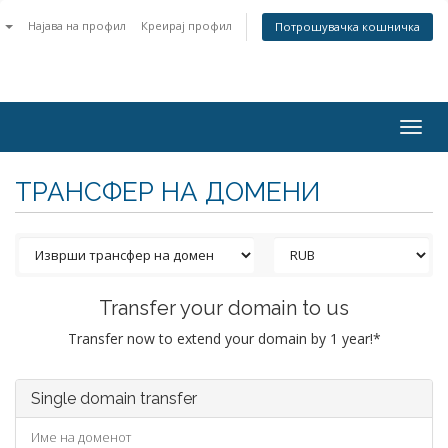
n
Најава на профил
Креирај профил
Потрошувачка кошничка
Togg
navig
ТРАНСФЕР НА ДОМЕНИ
Transfer your domain to us
Transfer now to extend your domain by 1 year!*
Single domain transfer
Име на доменот