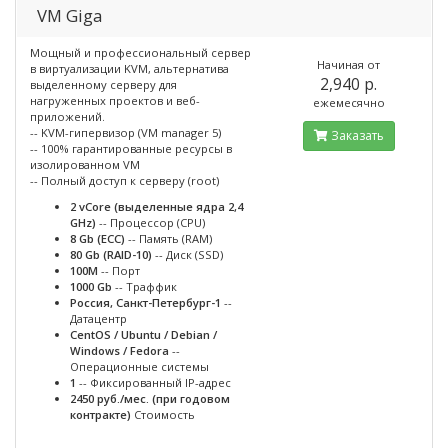
VM Giga
Мощный и профессиональный сервер
Начиная от
в виртуализации KVM, альтернатива
2,940 p.
выделенному серверу для
нагруженных проектов и веб-
ежемесячно
приложений.
-- KVM-гипервизор (VM manager 5)
Заказать
-- 100% гарантированные ресурсы в
изолированном VM
-- Полный доступ к серверу (root)
2 vCore (выделенные ядра 2,4
GHz)
-- Процессор (CPU)
8 Gb (ECC)
-- Память (RAM)
80 Gb (RAID-10)
-- Диск (SSD)
100M
-- Порт
1000 Gb
-- Траффик
Россия, Санкт-Петербург-1
--
Датацентр
CentOS / Ubuntu / Debian /
Windows / Fedora
--
Операционные системы
1
-- Фиксированный IP-адрес
2450 руб./мес. (при годовом
контракте)
Стоимость