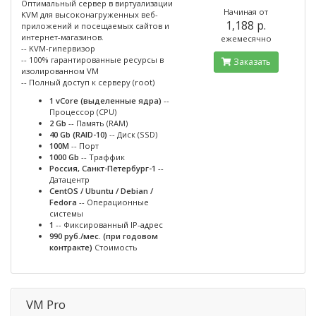
Оптимальный сервер в виртуализации
Начиная от
KVM для высоконагруженных веб-
1,188 p.
приложений и посещаемых сайтов и
интернет-магазинов.
ежемесячно
-- KVM-гипервизор
-- 100% гарантированные ресурсы в
Заказать
изолированном VM
-- Полный доступ к серверу (root)
1 vCore (выделенные ядра)
--
Процессор (CPU)
2 Gb
-- Память (RAM)
40 Gb (RAID-10)
-- Диск (SSD)
100M
-- Порт
1000 Gb
-- Траффик
Россия, Санкт-Петербург-1
--
Датацентр
CentOS / Ubuntu / Debian /
Fedora
-- Операционные
системы
1
-- Фиксированный IP-адрес
990 руб./мес. (при годовом
контракте)
Стоимость
VM Pro