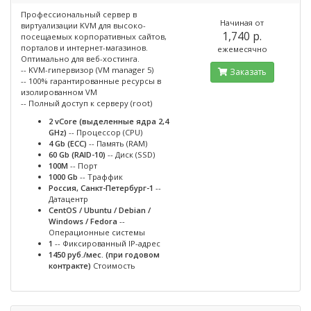
Профессиональный сервер в
Начиная от
виртуализации KVM для высоко-
1,740 p.
посещаемых корпоративных сайтов,
порталов и интернет-магазинов.
ежемесячно
Оптимально для веб-хостинга.
-- KVM-гипервизор (VM manager 5)
Заказать
-- 100% гарантированные ресурсы в
изолированном VM
-- Полный доступ к серверу (root)
2 vCore (выделенные ядра 2,4
GHz)
-- Процессор (CPU)
4 Gb (ECC)
-- Память (RAM)
60 Gb (RAID-10)
-- Диск (SSD)
100M
-- Порт
1000 Gb
-- Траффик
Россия, Санкт-Петербург-1
--
Датацентр
CentOS / Ubuntu / Debian /
Windows / Fedora
--
Операционные системы
1
-- Фиксированный IP-адрес
1450 руб./мес. (при годовом
контракте)
Стоимость