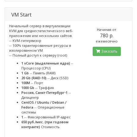
VM Start
Начальный сервер в виртуализации
Начиная от
KVM для среднестатистического веб-
780 p.
приложения или нескольких сайтов.
-- KVM-гипервизор
ежемесячно
-- 100% гарантированные ресурсы в
изолированном VM
Заказать
-- Полный доступ к серверу (root)
1 vCore (выделенные ядра)
--
Процессор (CPU)
1 Gb
-- Память (RAM)
20 Gb (RAID-10)
-- Диск (SSD)
100M
-- Порт
1000 Gb
-- Траффик
Россия, Санкт-Петербург-1
--
Датацентр
CentOS / Ubuntu / Debian /
Fedora
-- Операционные
системы
1
-- Фиксированный IP-адрес
650 руб./мес. (при годовом
контракте)
Стоимость