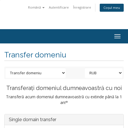
Română
Autentificare
Înregistrare
Coșul meu
Togg
navig
Transfer domeniu
Transferați domeniul dumneavoastră cu noi
Transferă acum domeniul dumneavoastră cu extinde până la 1
an!*
Single domain transfer