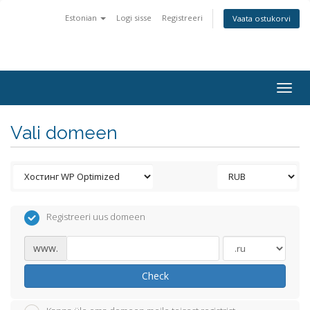
Estonian
Logi sisse
Registreeri
Vaata ostukorvi
Togg
navig
Vali domeen
Registreeri uus domeen
www.
Check