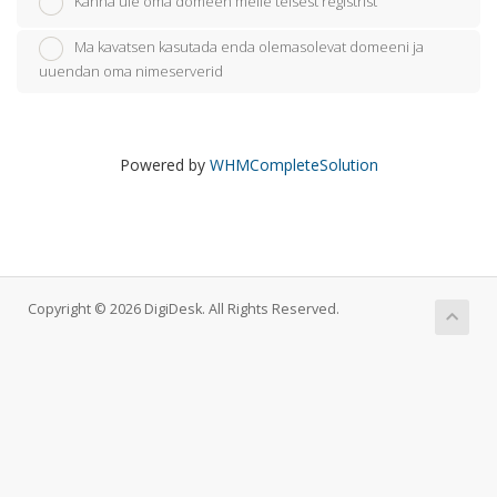
Kanna üle oma domeen meile teisest registrist
Ma kavatsen kasutada enda olemasolevat domeeni ja
uuendan oma nimeserverid
Powered by
WHMCompleteSolution
Copyright © 2026 DigiDesk. All Rights Reserved.